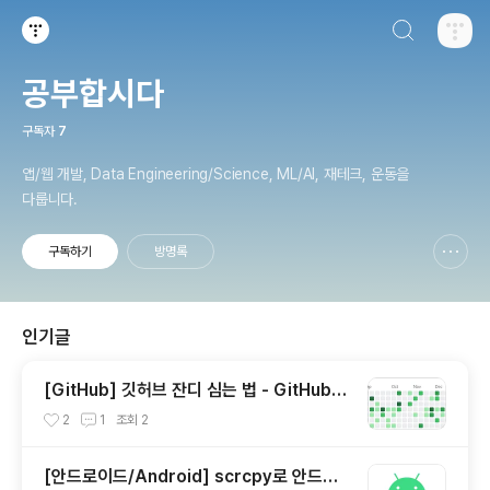
검색하기
티스토리
공부합시다
구독자
7
앱/웹 개발, Data Engineering/Science, ML/AI, 재테크, 운동을
다룹니다.
구독하기
방명록
신고하기 레이어
열기
인기글
[GitHub] 깃허브 잔디 심는 법 - GitHub C
ontributions
2
1
조회
2
[안드로이드/Android] scrcpy로 안드로