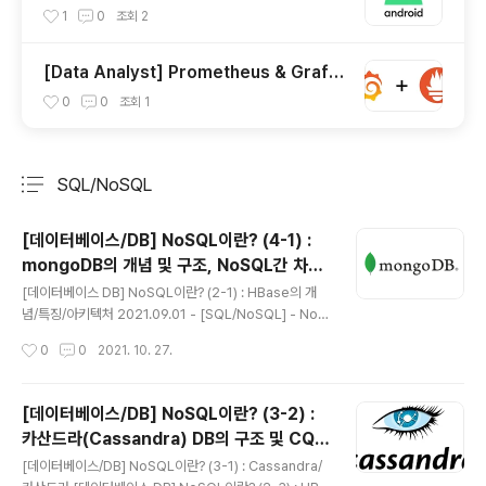
이드 스마트폰 화면 컴퓨터에 미러링하기 (M
1
0
조회
2
ac OS 기준)
[Data Analyst] Prometheus & Grafa
na 이해와 활용 (오픈소스 모니터링 시스템)
0
0
조회
1
SQL/NoSQL
분류 전체보기
주요 글 목록
[데이터베이스/DB] NoSQL이란? (4-1) :
mongoDB의 개념 및 구조, NoSQL간 차이
글 내용
점
[데이터베이스 DB] NoSQL이란? (2-1) : HBase의 개
념/특징/아키텍처 2021.09.01 - [SQL/NoSQL] - NoS
QL이란? (1) : 개념 및 사용 목적, RDBMS와의 차이점 [데
작성시간
0
0
2021. 10. 27.
이터베이스 DB] NoSQL이란? (1) : 개념 및 사용 목적, R
DBMS와의 차이점 학습목표 1. 빅데이터 처리를 위한 Ha
doop 플랫폼.. newstellar.tistory.com [데이터베이
[데이터베이스/DB] NoSQL이란? (3-2) :
스/DB] NoSQL이란? (3-1) : 카산드라(Cassandra) 개
카산드라(Cassandra) DB의 구조 및 CQL
념 및 장단점 [데이터베이스 DB] NoSQL이란? (2-3) : H
글 내용
사용법
Base 사용법 (feat. Hive & Impala) 2021.09.02 - [S
[데이터베이스/DB] NoSQL이란? (3-1) : Cassandra/