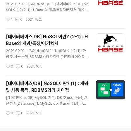
1. HBase를 Hive와 Impala에서 사용하는 방법을 익혀
2021.09.01 - [SQL/NoSQL] - [데이터베이스 DB] No
실제로 데이터 저장/분석할 수 있다. 2. Exercise를 통해
SQL이란? (2-1) : HBase의 개념/특징/아키텍처 [데이터
데이터 CRUD 연산을..
베이스 DB] NoSQL이란? (2-1) : HBase의 개념/특징/
작성시간
1
0
2021. 9. 2.
아키텍처 2021.09.01 - [SQL/NoSQL] - NoSQL이
란? (1) : 개념 및 사용 목적, RDBMS와의 차이점 지난 포
스팅에서는 NoSQL의 개념과 탄생 배경, 그리고 RDBMS
[데이터베이스 DB] NoSQL이란? (2-1) : H
와의 차이점을 알아보았다. 오늘은 Apache에서 운영하는
Base의 개념/특징/아키텍처
HBase에.. newstellar.tistory.com HBase의 데이터
글 내용
접근 방식 1. HBase Shell 기초 HBase Shell은 HBase
2021.09.01 - [SQL/NoSQL] - NoSQL이란? (1) : 개
에서 HDFS를 사용하여 명령을 전달하기 위한 대화형 명
념 및 사용 목적, RDBMS와의 차이점 [데이터베이스 DB]
령어 처리 인터페이스(CLI)로서, Hmast..
NoSQL이란? (1) : 개념 및 사용 목적, RDBMS와의 차이
작성시간
0
0
2021. 9. 1.
점 학습목표 1. 빅데이터 처리를 위한 Hadoop 플랫폼이
란? 2. NoSQL DB의 개념과 그 사용목적은 무엇인가? 3.
기존 RDBMS와의 차이점은? NoSQL의 탄생 1. 데이터
[데이터베이스/DB] NoSQL이란? (1) : 개념
홍수 시대 GPS, SNS, 이미지, 웹페이지 로그, 검색 news
및 사용 목적, RDBMS와의 차이점
tellar.tistory.com 지난 포스팅에서는 NoSQL의 개념
글 내용
과 탄생 배경, 그리고 RDBMS와의 차이점을 알아보았다.
[데이터베이스 DB] MySQL 기본 : DB 및 user 생성, 권
오늘은 Apache에서 운영하는 HBase에 대해 알아보도
한부여 [Database] 1. MySQL db 및 user 생성, 그리
록 하자. HBase는 Hadoop 플랫폼을 위한 Non-relati
고 user에게 권한 주기 1. mysql server mysql.serve
작성시간
0
0
2021. 9. 1.
o..
r start 명령어를 통해 mysql server부터 실행시키자.
위의 명령어를 입력하지 않으면 다음과 같은 친숙한 에러
가.. newstellar.tistory.com 학습목표 1. 빅데이터 처리