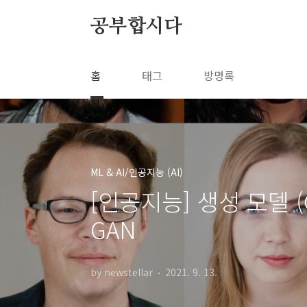
본문 바로가기
공부합시다
홈
태그
방명록
ML & AI/인공지능 (AI)
[인공지능] 생성 모델 (Gen
GAN
by newstellar
2021. 9. 13.