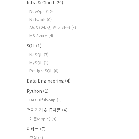
Infra & Cloud
(20)
DevOps
(12)
Network
(0)
AWS (아마존 웹 서비스)
(4)
MS Azure
(4)
SQL
(1)
NoSQL
(7)
MySQL
(1)
PostgreSQL
(0)
Data Engineering
(4)
Python
(1)
BeautifulSoup
(1)
전자기기 & IT제품
(4)
애플(Apple)
(4)
재테크
(7)
주식
(3)