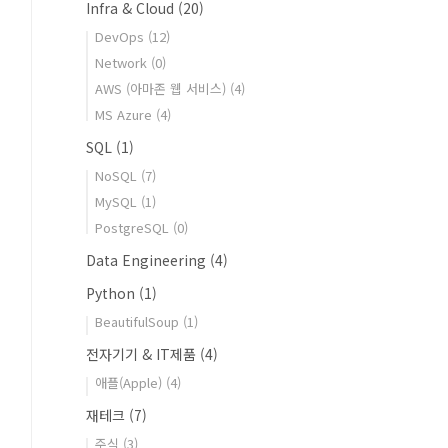
Infra & Cloud
(20)
DevOps
(12)
Network
(0)
AWS (아마존 웹 서비스)
(4)
MS Azure
(4)
SQL
(1)
NoSQL
(7)
MySQL
(1)
PostgreSQL
(0)
Data Engineering
(4)
Python
(1)
BeautifulSoup
(1)
전자기기 & IT제품
(4)
애플(Apple)
(4)
재테크
(7)
주식
(3)